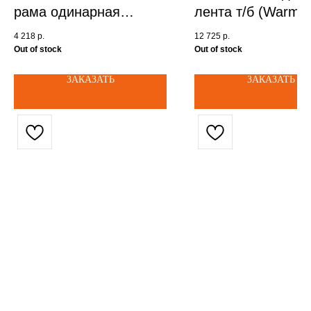
рама одинарная
лента т/б (Warm 
Серебро (Mounting
LED Strip 5m) - IP
4 218
р.
12 725
р.
Bracket Single Silver)
арт. 200061
Out of stock
Out of stock
арт. 100487
ЗАКАЗАТЬ
ЗАКАЗАТЬ