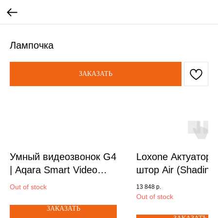
Лампочка
ЗАКАЗАТЬ
Умный видеозвонок G4
Loxone Актуатор 
| Aqara Smart Video
штор Air (Shading
Doorbell G4
Actuator Air) арт.
Out of stock
13 848
р.
100290
Out of stock
ЗАКАЗАТЬ