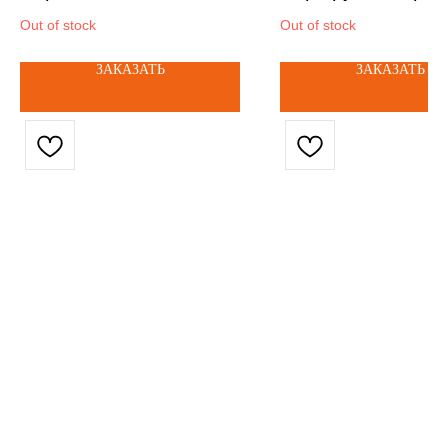
выключатель без
Out of stock
Out of stock
нейтрали 2кл
ЗАКАЗАТЬ
ЗАКАЗАТЬ