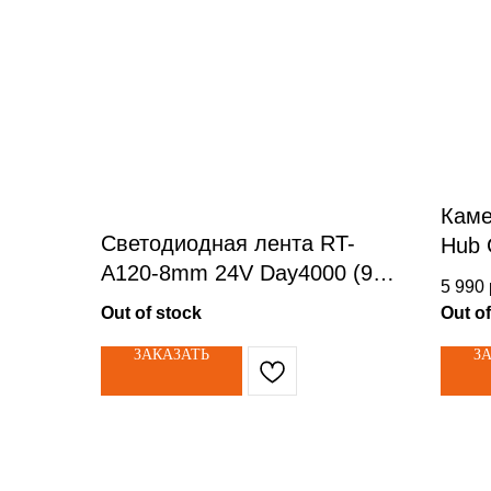
Каме
Светодиодная лента RT-
Hub
A120-8mm 24V Day4000 (9.6
5 990
W/m, IP20, 2835, 50m)
Out of stock
Out of
(Arlight, Открытый) артикул:
ЗАКАЗАТЬ
З
024570(2)