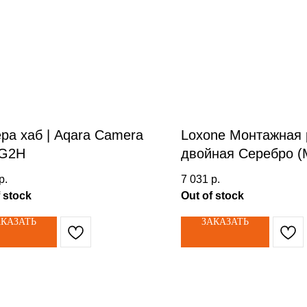
ра хаб | Aqara Camera
Loxone Монтажная
 G2H
двойная Серебро (
Bracket Double Silve
р.
7 031
р.
100489
 stock
Out of stock
АКАЗАТЬ
ЗАКАЗАТЬ