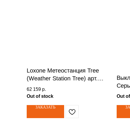
Loxone Метеостанция Tree
Выкл
(Weather Station Tree) арт.
Серы
100246
62 159
р.
выкл
Out of stock
Out of
ЗАКАЗАТЬ
З