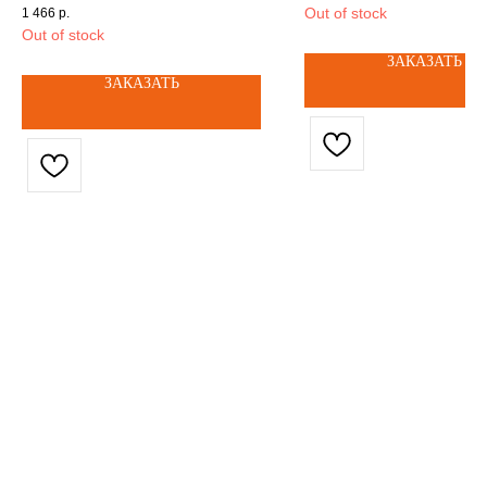
200358
(12V, 8.3A, 100W)
Out of stock
1 466
р.
(Arlight, IP67 Мет
Out of stock
лет) артикул: 029
ЗАКАЗАТЬ
ЗАКАЗАТЬ