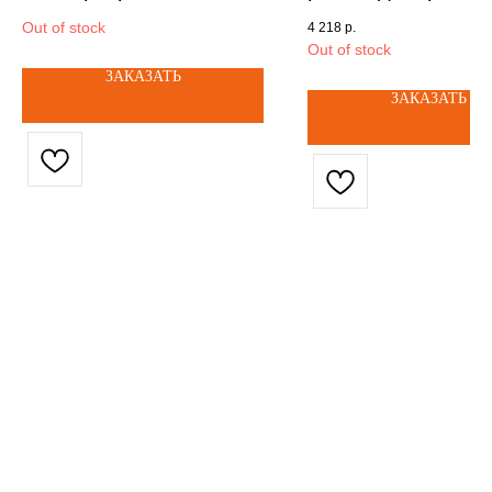
ADDR-IN арт.026486
Антрацит (Mounti
Out of stock
4 218
р.
Bracket Single
Out of stock
Anthracite) арт. 1
ЗАКАЗАТЬ
ЗАКАЗАТЬ