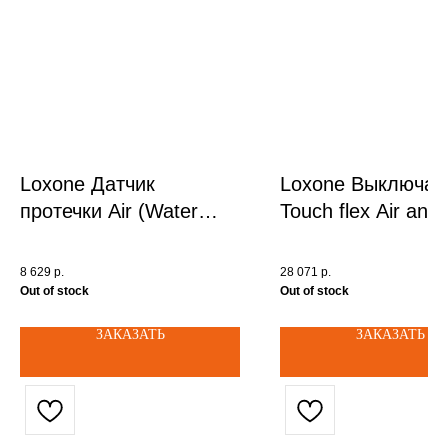
Loxone Датчик
Loxone Выключат
протечки Air (Water
Touch flex Air antr
Sensor Air) арт. 100211
арт. 100510
8 629
р.
28 071
р.
Out of stock
Out of stock
ЗАКАЗАТЬ
ЗАКАЗАТЬ