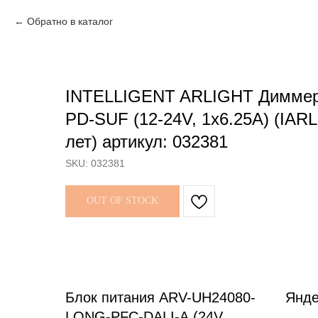
Обратно в каталог
INTELLIGENT ARLIGHT Диммер 
PD-SUF (12-24V, 1х6.25А) (IARL
лет) артикул: 032381
SKU:
032381
OUT OF STOCK
Блок питания ARV-UH24080-
Янде
LONG-PFC-DALI-A (24V,