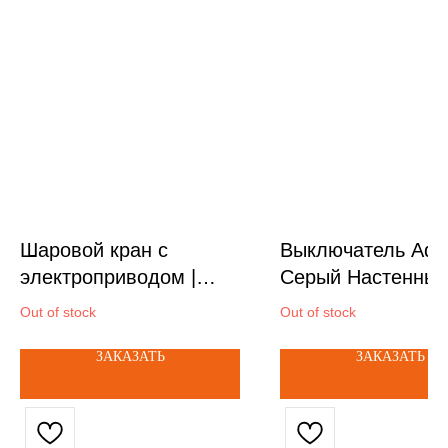
Шаровой кран с
Выключатель Aqa
электроприводом |
Серый Настенны
GIDROLOCK 3/4"
выключатель с
Out of stock
Out of stock
нейтралью 2 кл
ЗАКАЗАТЬ
ЗАКАЗАТЬ