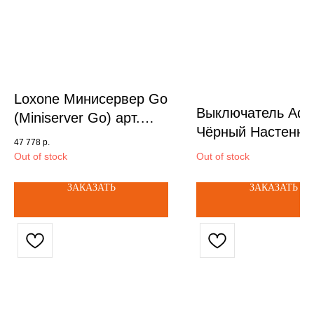
Loxone Минисервер Go
Выключатель Aqa
(Miniserver Go) арт.
Чёрный Настенны
100336
47 778
р.
выключатель с
Out of stock
Out of stock
нейтралью 1 кл
ЗАКАЗАТЬ
ЗАКАЗАТЬ